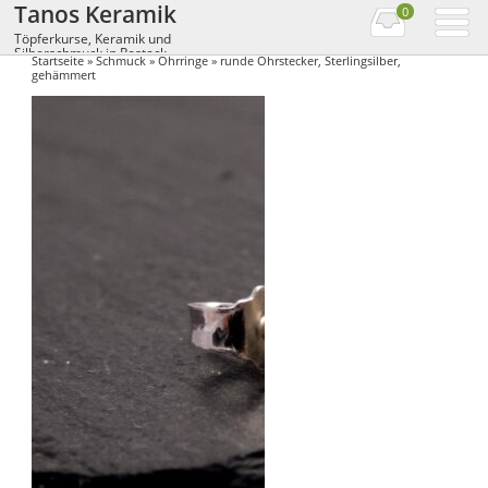
Tanos Keramik
0
Töpferkurse, Keramik und
Silberschmuck in Rostock
Startseite
»
Schmuck
»
Ohrringe
» runde Ohrstecker, Sterlingsilber,
gehämmert