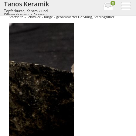
Tanos Keramik
0
Töpferkurse, Keramik und
Silberschmuck in Rostock
Startseite
»
Schmuck
»
Ringe
» gehämmerter Dot-Ring, Sterlingsilber