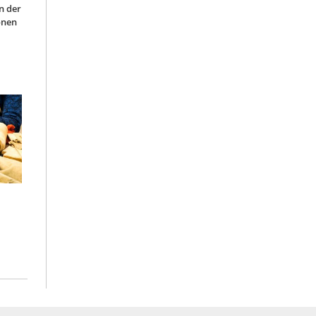
n der
onen