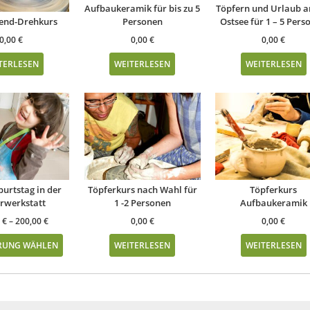
Aufbaukeramik für bis zu 5
Töpfern und Urlaub a
end-Drehkurs
Personen
Ostsee für 1 – 5 Pers
0,00
€
0,00
€
0,00
€
TERLESEN
WEITERLESEN
WEITERLESEN
urtstag in der
Töpferkurs nach Wahl für
Töpferkurs
rwerkstatt
1 -2 Personen
Aufbaukeramik
0
€
–
200,00
€
0,00
€
0,00
€
RUNG WÄHLEN
WEITERLESEN
WEITERLESEN