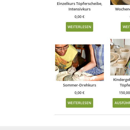
Einzelkurs Töpferscheibe,
Intensivkurs
Wochen
0,00
€
WEITERLESEN
WEI
Kindergeb
Sommer-Drehkurs
Töpfe
0,00
€
150,0
WEITERLESEN
AUSFÜH