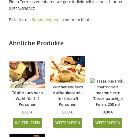
Einen Termin vereinbaren wir gern individuell telefonisch unter
015234338247.
Bitte lies die
Kursbedingungen
vor dem Kauf.
Ähnliche Produkte
Wochenendkurs
Töpferkurs nach
Aufbaukeramik
marmorierte
Wahl für 1 -2
für bis zu 5
Tasse, bauchige
Personen
Personen
Form, 250 ml
0,00
€
0,00
€
0,00
€
WEITERLESEN
WEITERLESEN
WEITERLESEN