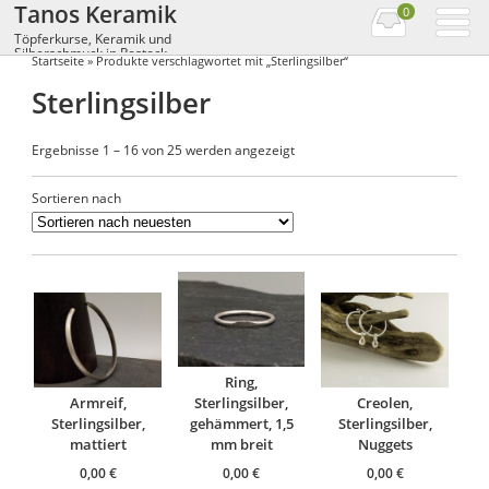
Tanos Keramik
0
Töpferkurse, Keramik und
Silberschmuck in Rostock
Startseite
» Produkte verschlagwortet mit „Sterlingsilber“
Sterlingsilber
Ergebnisse 1 – 16 von 25 werden angezeigt
Sortieren nach
Ring,
Armreif,
Sterlingsilber,
Creolen,
Sterlingsilber,
gehämmert, 1,5
Sterlingsilber,
mattiert
mm breit
Nuggets
0,00
€
0,00
€
0,00
€