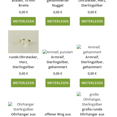
Blasen, 10 mm
gehämmerter
Ohrstecker, Herz,
Breite
Nugget
Sterlingsilber
0,00
€
0,00
€
0,00
€
WEITERLESEN
WEITERLESEN
WEITERLESEN
runde Ohrstecker,
Armreif,
Armreif,
Herz,
Sterlingsilber,
Sterlingsilber,
Sterlingsilber
gehämmert
gehämmert
0,00
€
0,00
€
0,00
€
WEITERLESEN
WEITERLESEN
WEITERLESEN
große runde
Ohrhänger aus
offener Ring aus
Ohrhänger aus