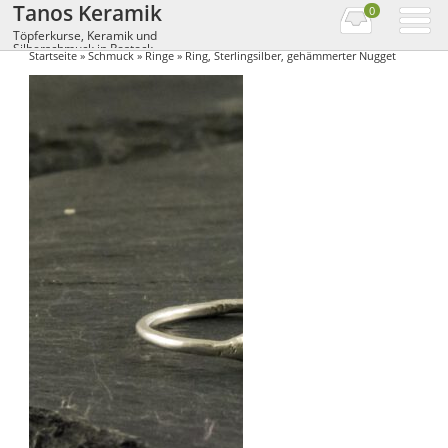
Tanos Keramik
0
Töpferkurse, Keramik und
Silberschmuck in Rostock
Startseite
»
Schmuck
»
Ringe
» Ring, Sterlingsilber, gehämmerter Nugget