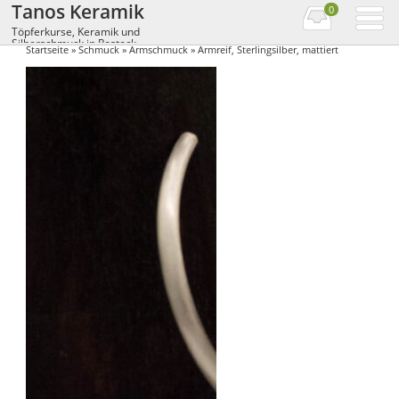
Tanos Keramik
0
Töpferkurse, Keramik und
Silberschmuck in Rostock
Startseite
»
Schmuck
»
Armschmuck
» Armreif, Sterlingsilber, mattiert