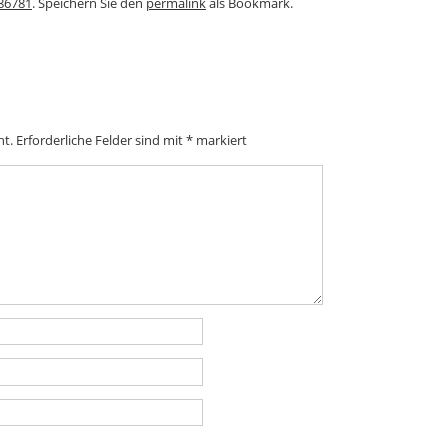
86781
. Speichern Sie den
permalink
als Bookmark.
ht.
Erforderliche Felder sind mit
*
markiert