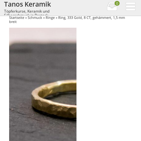
Tanos Keramik
0
Töpferkurse, Keramik und
Silberschmuck in Rostock
Startseite
»
Schmuck
»
Ringe
» Ring, 333 Gold, 8 CT, gehämmert, 1,5 mm
breit