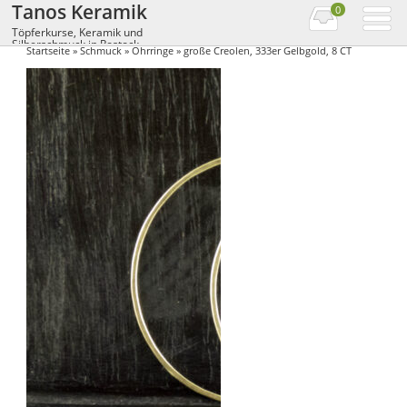
Tanos Keramik
0
Töpferkurse, Keramik und
Silberschmuck in Rostock
Startseite
»
Schmuck
»
Ohrringe
» große Creolen, 333er Gelbgold, 8 CT