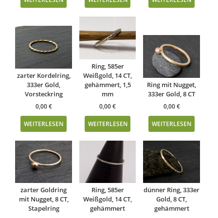
Ring, 585er
zarter Kordelring,
Weißgold, 14 CT,
333er Gold,
gehämmert, 1,5
Ring mit Nugget,
Vorsteckring
mm
333er Gold, 8 CT
0,00
€
0,00
€
0,00
€
WEITERLESEN
WEITERLESEN
WEITERLESEN
zarter Goldring
Ring, 585er
dünner Ring, 333er
mit Nugget, 8 CT,
Weißgold, 14 CT,
Gold, 8 CT,
Stapelring
gehämmert
gehämmert