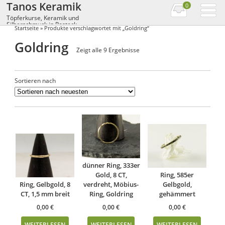
Tanos Keramik
0
Töpferkurse, Keramik und
Silberschmuck in Rostock
Startseite
» Produkte verschlagwortet mit „Goldring“
Goldring
Zeigt alle 9 Ergebnisse
Sortieren nach
dünner Ring, 333er
Gold, 8 CT,
Ring, 585er
Ring, Gelbgold, 8
verdreht, Möbius-
Gelbgold,
CT, 1,5 mm breit
Ring, Goldring
gehämmert
0,00
€
0,00
€
0,00
€
WEITERLESEN
WEITERLESEN
WEITERLESEN